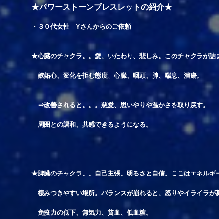
★パワーストーンブレスレットの紹介★
・３０代女性 Yさんからのご依頼
★心臓のチャクラ。。愛、いたわり、悲しみ。このチャクラが詰
嫉妬心、変化を拒む態度、心臓、咽頭、肺、喘息、潰瘍。
⇒改善されると。。。慈愛、思いやりや温かさを取り戻す。
周囲との調和、共感できるようになる。
★脾臓のチャクラ。。自己主張。明るさと自信。ここはエネルギ
棲みつきやすい場所。バランスが崩れると、怒りやイライラが
免疫力の低下、無気力、貧血、低血糖。