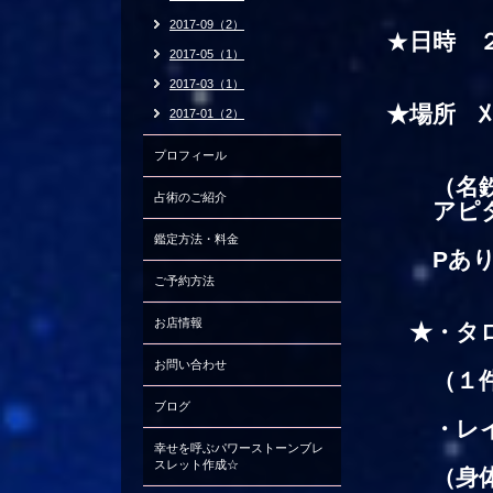
2017-09（2）
★
日時 
2017-05（1）
2017-03（1）
★場所 刈
2017-01（2）
スペー
プロフィール
（名鉄、
占術のご紹介
アピタ刈
鑑定方法・料金
Pあり。
ご予約方法
お店情報
★・タロ
お問い合わせ
（１件 
ブログ
・レイキ
幸せを呼ぶパワーストーンブレ
スレット作成☆
（身体の