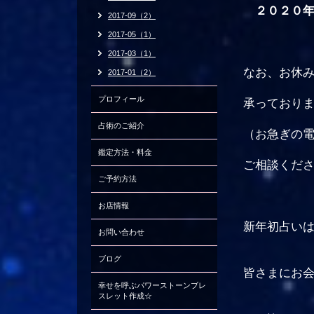
２０２０
2017-09（2）
2017-05（1）
2017-03（1）
なお、お休
2017-01（2）
プロフィール
承っておりま
占術のご紹介
（お急ぎの電
鑑定方法・料金
ご相談くださ
ご予約方法
お店情報
新年初占いは
お問い合わせ
ブログ
皆さまにお会
幸せを呼ぶパワーストーンブレ
スレット作成☆